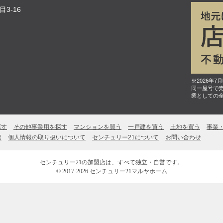
3-16
※2026年
同一屋号で
業としての
探す
その他事業用を探す
マンションを買う
一戸建を買う
土地を買う
事業
談
個人情報の取り扱いについて
センチュリー21について
お問い合わせ
センチュリー21の加盟店は、すべて独立・自営です。
© 2017-2026 センチュリー21マルヤホーム