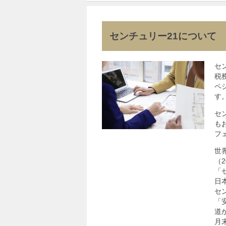
センチュリー21について
セ
税
ペ
す
セ
も
フ
世界
（
「
日
セ
「
道
月