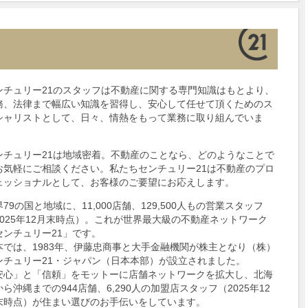
ンチュリー21のスタッフは不動産に関する専門知識はもとより、
務、法律まで幅広い知識を習得し、安心して任せて頂くためのス
シャリストとして、日々、情熱をもって業務に取り組んでいま
。
ンチュリー21は地域密着。不動産のことなら、どのようなことで
お気軽にご相談ください。私たちセンチュリー21は不動産のプロ
ェッショナルとして、お客様のご要望にお応えします。
79の国と地域に、11,000店舗、129,500人もの営業スタッフ
2025年12月末時点）。これが世界最大級の不動産ネットワーク
センチュリー21」です。
本では、1983年、伊藤忠商事と大手金融機関が株主となり（株）
ンチュリー21・ジャパン（日本本部）が設立されました。
安心」と「信頼」をモットーに店舗ネットワークを拡大し、北海
から沖縄までの944店舗、6,290人の加盟店スタッフ（2025年12
末時点）が住まい選びのお手伝いをしています。