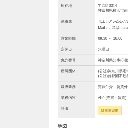
所在地
〒
232-0014
神奈川県
横浜市
南
連絡先
TEL：
045-261-77
Mail：c-21@maru
営業時間
09:30 ～ 18:00
定休日
水曜日
免許番号
神奈川県知事(6)第
所属団体
(公社)神奈川県
(公社)首都圏不
取扱業務
売買仲介、賃貸仲
業務内容
仲介(売買・賃貸
特徴
駐車場完備
地図